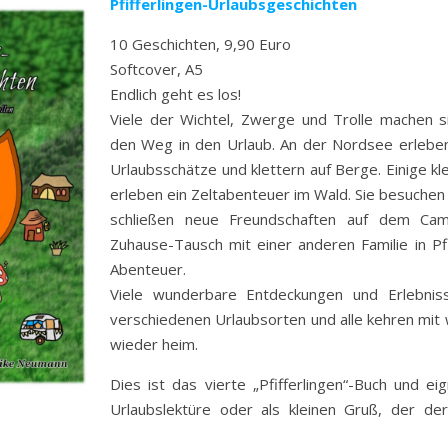
Pfifferlingen-Urlaubsgeschichten
10 Geschichten, 9,90 Euro
Softcover, A5
Endlich geht es los!
Viele der Wichtel, Zwerge und Trolle machen s
den Weg in den Urlaub. An der Nordsee erleben
Urlaubsschätze und klettern auf Berge. Einige kl
erleben ein Zeltabenteuer im Wald. Sie besuchen
schließen neue Freundschaften auf dem Camp
Zuhause-Tausch mit einer anderen Familie in Pfi
Abenteuer.
Viele wunderbare Entdeckungen und Erlebnis
verschiedenen Urlaubsorten und alle kehren mi
wieder heim.
Dies ist das vierte „Pfifferlingen“-Buch und ei
Urlaubslektüre oder als kleinen Gruß, der de