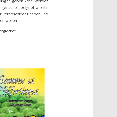
erlingen geben kann, werdet
el genauso geeignet wie für
er verabschiedet haben und
ken wollen.
erglocke“