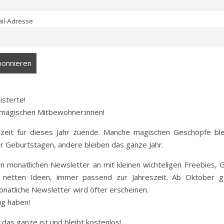
ail-Adresse
isterte!
 magischen Mitbewohner:innen!
lzeit für dieses Jahr zuende. Manche magischen Geschöpfe bl
r Geburtstagen, andere bleiben das ganze Jahr.
en monatlichen Newsletter an mit kleinen wichteligen Freebies, 
netten Ideen, immer passend zur Jahreszeit. Ab Oktober ge
natliche Newsletter wird öfter erscheinen.
ug haben!
 das ganze ist und bleibt kostenlos!