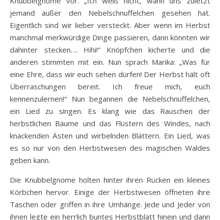
Knubbelgnome vor. „Ich weiß nicht, wann uns zuletzt
jemand außer den Nebelschnuffelchen gesehen hat.
Eigentlich sind wir lieber versteckt. Aber wenn im Herbst
manchmal merkwürdige Dinge passieren, dann könnten wir
dahinter stecken…. Hihi!“ Knöpfchen kicherte und die
anderen stimmten mit ein. Nun sprach Marika: „Was für
eine Ehre, dass wir euch sehen dürfen! Der Herbst hält oft
Überraschungen bereit. Ich freue mich, euch
kennenzulernen!“ Nun begannen die Nebelschnuffelchen,
ein Lied zu singen. Es klang wie das Rauschen der
herbstlichen Bäume und das Flüstern des Windes, nach
knackenden Ästen und wirbelnden Blättern. Ein Lied, was
es so nur von den Herbstwesen des magischen Waldes
geben kann.
Die Knubbelgnome holten hinter ihren Rücken ein kleines
Körbchen hervor. Einige der Herbstwesen öffneten ihre
Taschen oder griffen in ihre Umhänge. Jede und Jeder von
ihnen legte ein herrlich buntes Herbstblatt hinein und dann