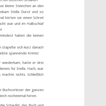
ie kleine Steinchen an den
bekam Stella Durst und so
l hörten sie einen Schrei!
acht war und im Halbschlaf
n!
umindest haben die keinen
 stapelte sich kurz danach
liebte spannende Krimis!
r wiederkam, hatte er drei
eneis für Stella. Hach, war
machte nichts. Schließlich
te Buchvorleser der ganzen
leich nocheinmal hören.
die Schaufel, das Buch und