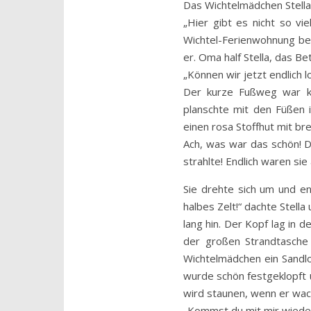
Das Wichtelmädchen Stella
„Hier gibt es nicht so v
Wichtel-Ferienwohnung be
er. Oma half Stella, das Be
„Können wir jetzt endlich lo
Der kurze Fußweg war ke
planschte mit den Füßen 
einen rosa Stoffhut mit br
Ach, was war das schön! D
strahlte! Endlich waren s
Sie drehte sich um und en
halbes Zelt!“ dachte Stella
lang hin. Der Kopf lag in 
der großen Strandtasche
Wichtelmädchen ein Sandlo
wurde schön festgeklopft 
wird staunen, wenn er wac
„Kommst du mit mir wieder 