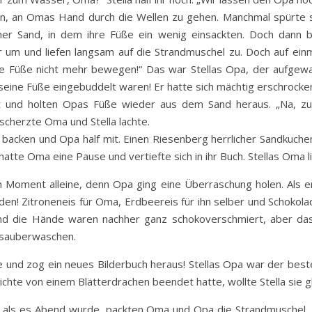
n, an Omas Hand durch die Wellen zu gehen. Manchmal spürte s
er Sand, in dem ihre Füße ein wenig einsackten. Doch dann 
 um und liefen langsam auf die Strandmuschel zu. Doch auf einma
eine Füße nicht mehr bewegen!“ Das war Stellas Opa, der aufgew
seine Füße eingebuddelt waren! Er hatte sich mächtig erschrocke
mit und holten Opas Füße wieder aus dem Sand heraus. „Na, z
cherzte Oma und Stella lachte.
 backen und Opa half mit. Einen Riesenberg herrlicher Sandkuchen
atte Oma eine Pause und vertiefte sich in ihr Buch. Stellas Oma 
n Moment alleine, denn Opa ging eine Überraschung holen. Als e
en! Zitroneneis für Oma, Erdbeereis für ihn selber und Schokolad
 und die Hände waren nachher ganz schokoverschmiert, aber das 
r sauberwaschen.
he und zog ein neues Bilderbuch heraus! Stellas Opa war der bes
hichte von einem Blätterdrachen beendet hatte, wollte Stella sie g
 als es Abend wurde, packten Oma und Opa die Strandmuschel, 