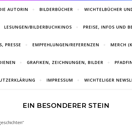
DIE AUTORIN
BILDERBÜCHER
WICHTELBÜCHER UN
LESUNGEN/BILDERBUCHKINOS
PREISE, INFOS UND 
S, PRESSE
EMPFEHLUNGEN/REFERENZEN
MERCH (K
DIENEN
GRAFIKEN, ZEICHNUNGEN, BILDER
PFADFI
UTZERKLÄRUNG
IMPRESSUM
WICHTELIGER NEWS
EIN BESONDERER STEIN
geschichten“