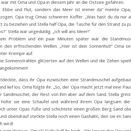
 war mit Oma und Opa in diesem Jahr an die Ostsee gefahren.
iel Ebbe und Flut, sondern das Meer ist immer da“ meinte Opa,
zogen. Opa trug Omas schweren Koffer. „Was hast du da nur a
tt zu beziehen und Stella half Opa, die Tasche für den Strand zu p
s?“ Stella war ungeduldig. „Ich will ans Meer!“
in Problem und ein paar Minuten später war die Standmusche
in den erfrischenden Wellen. „Hier ist dein Sonnenhut!“ Oma 
eiter Krempe auf.
ie Sonnenstrahlen glitzerten auf den Wellen und die Zehen spiel
ie angekommen!
tdeckte, dass ihr Opa inzwischen eine Strandmuschel aufgebaut 
 und lief los. Oma folgte ihr. „So, der Opa macht jetzt mal eine Pau
der Sandmuschel, der Rest von ihm aber auf dem Sand. Stella grinst
 holte sie eine Schaufel und während ihrem Opa langsam die 
ch unter Opas Füße und schichtete einen großen Berg Sand oben
und obendrauf steckte Stella noch einen Gashalm, den sie im Sand
h wird!
zum Wasser, Oma?“ Stella half ihr hoch. „Wir lassen den Opa noch