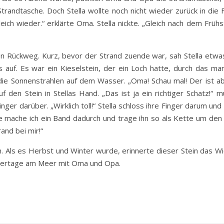
Strandtasche. Doch Stella wollte noch nicht wieder zurück in di
ch wieder.“ erklärte Oma. Stella nickte. „Gleich nach dem Frühst
en Rückweg. Kurz, bevor der Strand zuende war, sah Stella etwa
s auf. Es war ein Kieselstein, der ein Loch hatte, durch das ma
 die Sonnenstrahlen auf dem Wasser. „Oma! Schau mal! Der ist ab
f den Stein in Stellas Hand. „Das ist ja ein richtiger Schatz!
nger darüber. „Wirklich toll!“ Stella schloss ihre Finger darum und 
e mache ich ein Band dadurch und trage ihn so als Kette um den
and bei mir!“
. Als es Herbst und Winter wurde, erinnerte dieser Stein das W
ertage am Meer mit Oma und Opa.