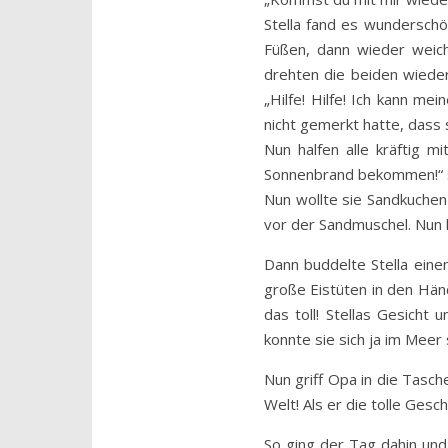
Stella fand es wunderschö
Füßen, dann wieder weich
drehten die beiden wieder
„Hilfe! Hilfe! Ich kann m
nicht gemerkt hatte, dass 
Nun halfen alle kräftig 
Sonnenbrand bekommen!“ s
Nun wollte sie Sandkuchen
vor der Sandmuschel. Nun h
Dann buddelte Stella eine
große Eistüten in den Händ
das toll! Stellas Gesicht
konnte sie sich ja im Mee
Nun griff Opa in die Tasc
Welt! Als er die tolle Gesc
So ging der Tag dahin und