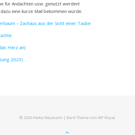
rne für Andachten usw. genutzt werden!
h dazu eine kurze Mail bekommen würde.
rbaum – Zachäus aus der Sicht einer Taube
machte
 das Herz an)
osung 2023)
© 2026 Heike Neumann |
Bard Theme von
WP Royal
.